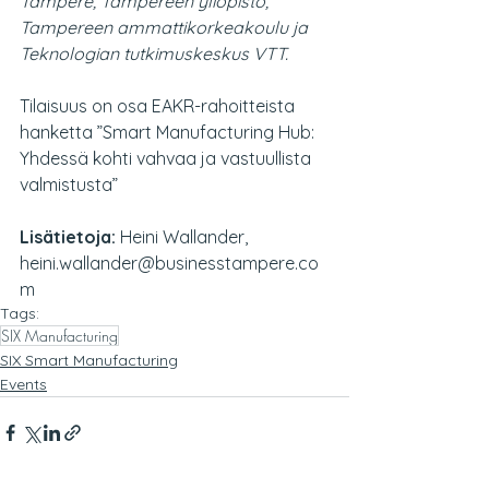
Tampere, Tampereen yliopisto, 
Tampereen ammattikorkeakoulu ja 
Teknologian tutkimuskeskus VTT.
Tilaisuus on osa EAKR-rahoitteista 
hanketta ”Smart Manufacturing Hub: 
Yhdessä kohti vahvaa ja vastuullista 
valmistusta” 
Lisätietoja:
 Heini Wallander, 
heini.wallander@businesstampere.co
m
Tags:
SIX Manufacturing
SIX Smart Manufacturing
Events