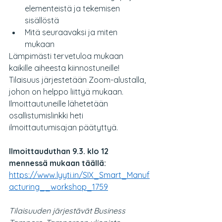
elementeistä ja tekemisen 
sisällöstä 
Mitä seuraavaksi ja miten 
mukaan 
Lämpimästi tervetuloa mukaan 
kaikille aiheesta kiinnostuneille! 
Tilaisuus järjestetään Zoom-alustalla, 
johon on helppo liittyä mukaan. 
Ilmoittautuneille lähetetään 
osallistumislinkki heti 
ilmoittautumisajan päätyttyä.
Ilmoittauduthan 9.3. klo 12 
mennessä mukaan täällä:
https://www.lyyti.in/SIX_Smart_Manuf
acturing__workshop_1759
Tilaisuuden järjestävät Business 