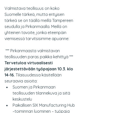
Valmistava teollisuus on koko 
Suomelle tärkeä, mutta erityisen 
tärkeä se on täällä meillä Tampereen 
seudulla ja Pirkanmaalla. Meillä on 
yhteinen tavoite, jonka eteenpäin 
viemisessä tarvitsisimme apuanne: 
 *** Pirkanmaasta valmistavan 
teollisuuden paras paikka kehittyä *** 
Tervetuloa virtuaalisesti 
järjestettävään työpajaan 10.3. klo 
14-16.
 Tilaisuudessa käsitellään 
seuraavia asioita:  
Suomen ja Pirkanmaan 
teollisuuden tilannekuva ja siitä 
keskustelu 
Paikallisen SIX Manufacturing Hub 
–toiminnan luominen – työpaja 