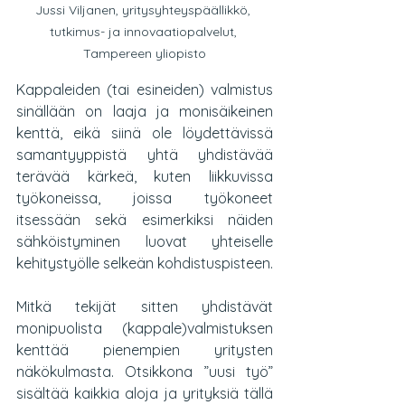
Jussi Viljanen, yritysyhteyspäällikkö, 
tutkimus- ja innovaatiopalvelut, 
Tampereen yliopisto
Kappaleiden (tai esineiden) valmistus 
sinällään on laaja ja monisäikeinen 
kenttä, eikä siinä ole löydettävissä 
samantyyppistä yhtä yhdistävää 
terävää kärkeä, kuten liikkuvissa 
työkoneissa, joissa työkoneet 
itsessään sekä esimerkiksi näiden 
sähköistyminen luovat yhteiselle 
kehitystyölle selkeän kohdistuspisteen. 
Mitkä tekijät sitten yhdistävät 
monipuolista (kappale)valmistuksen 
kenttää pienempien yritysten 
näkökulmasta. Otsikkona ”uusi työ” 
sisältää kaikkia aloja ja yrityksiä tällä 