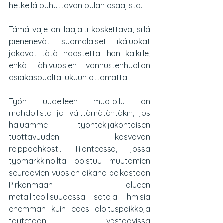
hetkellä puhuttavan pulan osaajista.
Tämä vaje on laajalti koskettava, sillä 
pienenevät suomalaiset ikäluokat 
jakavat tätä haastetta ihan kaikille, 
ehkä lähivuosien vanhustenhuollon 
asiakaspuolta lukuun ottamatta.
Työn uudelleen muotoilu on 
mahdollista ja välttämätöntäkin, jos 
haluamme työntekijäkohtaisen 
tuottavuuden kasvavan 
reippaahkosti. Tilanteessa, jossa 
työmarkkinoilta poistuu muutamien 
seuraavien vuosien aikana pelkästään 
Pirkanmaan alueen 
metalliteollisuudessa satoja ihmisiä 
enemmän kuin edes aloituspaikkoja 
täytetään vastaavissa 