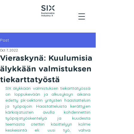
Post
Oct 7, 2022
Vieraskynä: Kuulumisia
älykkään valmistuksen
tiekarttatyöstä
SIX älykkään valmistuksen tiekarttatyössä 
on loppukevään ja alkusyksyn aikana 
edetty pk-sektorin yritysten haastatteluin 
ja työpajoin. Haastatteluista kerättyjen 
kärkiajatusten avulla kohdennettiin 
työpajatyöskentelyä ja kuudesta 
teemasta otettiin käsittelyyn kolme 
keskeisintä eli: uusi työ, vahva 