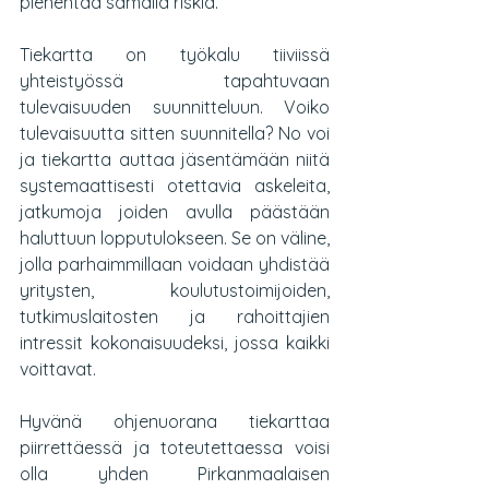
pienentää samalla riskiä.
Tiekartta on työkalu tiiviissä 
yhteistyössä tapahtuvaan 
tulevaisuuden suunnitteluun. Voiko 
tulevaisuutta sitten suunnitella? No voi 
ja tiekartta auttaa jäsentämään niitä 
systemaattisesti otettavia askeleita, 
jatkumoja joiden avulla päästään 
haluttuun lopputulokseen. Se on väline, 
jolla parhaimmillaan voidaan yhdistää 
yritysten, koulutustoimijoiden, 
tutkimuslaitosten ja rahoittajien 
intressit kokonaisuudeksi, jossa kaikki 
voittavat.
Hyvänä ohjenuorana tiekarttaa 
piirrettäessä ja toteutettaessa voisi 
olla yhden Pirkanmaalaisen 