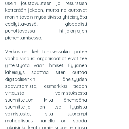
usein joustavuuteen ja resurssien 
ketterään jakoon, mutta ne auttavat 
monin tavoin myös tiivistä yhteistyötä 
edellyttävässä, globaalisti 
puhuttavassa hiilijalanjäljen 
pienentämisessä. 
Verkoston kehittämisessäkin pätee 
vanha viisaus: organisaatiot eivät tee 
yhteistyötä vaan ihmiset. Fyysinen 
läheisyys saattaa siten auttaa 
digitaalisenkin läheisyyden 
saavuttamista, esimerkiksi tiedon 
virtausta valmistuksesta 
suunnitteluun. Mitä lähempänä 
suunnittelija on itse fyysistä 
valmistusta, sitä suurempi 
mahdollisuus hänellä on saada 
takaisinkytkentä omiin suunnitelmiinsa 