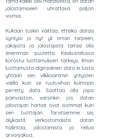
tämä kaikki olisi mahdollista, on datan 
jalostamiseen uhrattava paljon 
voimia.
Kukaan tuskin väittää, etteikö dataa 
syntyisi jo nyt yli oman tarpeen, 
jakajista ja jalostajista taitaa olla 
enemmän puutetta. Keskustelussa 
korostui luottamuksen tärkeys. Ilman 
luottamusta digitaalinen data ei luista 
yhtään sen vilkkaammin yritysten 
välillä kuin se ruutuvihon kulmaan 
piirretty data. Saattaa olla jopa 
päinvastoin, varsinkin jos datan 
jalostajan hartiat ovat isommat kuin 
sen tuottajan. Tarvitsemme siis 
älykästä verkostomaista datan 
hallintaa, jalostamista ja reilua 
arvonjakoa.