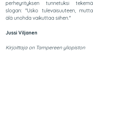
perheyrityksen tunnetuksi tekemä 
slogan: "Usko tulevaisuuteen, mutta 
älä unohda vaikuttaa siihen."
Jussi Viljanen
Kirjoittaja on Tampereen yliopiston 
tutkimus- ja innovaatiopalveluiden 
yritysyhteyspäällikkö
Blogs
SIX Smart Manufacturing