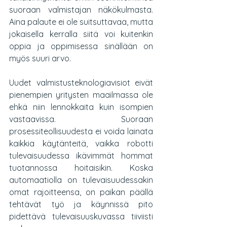
suoraan valmistajan näkökulmasta. 
Aina palaute ei ole suitsuttavaa, mutta 
jokaisella kerralla siitä voi kuitenkin 
oppia ja oppimisessa sinällään on 
myös suuri arvo. 
Uudet valmistusteknologiavisiot eivät 
pienempien yritysten maailmassa ole 
ehkä niin lennokkaita kuin isompien 
vastaavissa. Suoraan 
prosessiteollisuudesta ei voida lainata 
kaikkia käytänteitä, vaikka robotti 
tulevaisuudessa ikävimmät hommat 
tuotannossa hoitaisikin. Koska 
automaatiolla on tulevaisuudessakin 
omat rajoitteensa, on paikan päällä 
tehtävät työ ja käynnissä pito 
pidettävä tulevaisuuskuvassa tiiviisti 