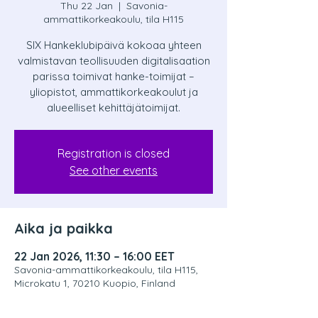
Thu 22 Jan
  |  
Savonia-
ammattikorkeakoulu, tila H115
SIX Hankeklubipäivä kokoaa yhteen
valmistavan teollisuuden digitalisaation
parissa toimivat hanke-toimijat –
yliopistot, ammattikorkeakoulut ja
alueelliset kehittäjätoimijat.
Registration is closed
See other events
Aika ja paikka
22 Jan 2026, 11:30 – 16:00 EET
Savonia-ammattikorkeakoulu, tila H115,
Microkatu 1, 70210 Kuopio, Finland