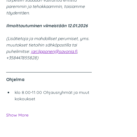
tarpeisiin saadaan vastattua entistä 
paremmin ja tehokkaammin, toisiamme 
täydentäen.
Ilmoittautuminen viimeistään 12.01.2026
(Lisätietoja ja mahdolliset perumiset, yms. 
muutokset tietoihin sähköpostilla tai 
puhelimitse: 
jari.lipponen@savonia.fi
, 
+358447855828) 
Ohjelma
klo 8.00-11.00 Ohjausryhmät ja muut 
kokoukset
Show More