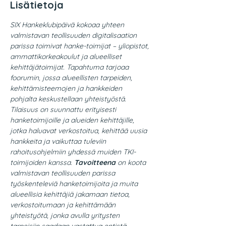
Lisätietoja
SIX Hankeklubipäivä kokoaa yhteen 
valmistavan teollisuuden digitalisaation 
parissa toimivat hanke-toimijat – yliopistot, 
ammattikorkeakoulut ja alueelliset 
kehittäjätoimijat. Tapahtuma tarjoaa 
foorumin, jossa alueellisten tarpeiden, 
kehittämisteemojen ja hankkeiden 
pohjalta keskustellaan yhteistyöstä. 
Tilaisuus on suunnattu erityisesti 
hanketoimijoille ja alueiden kehittäjille, 
jotka haluavat verkostoitua, kehittää uusia 
hankkeita ja vaikuttaa tuleviin 
rahoitusohjelmiin yhdessä muiden TKI-
toimijoiden kanssa. 
Tavoitteena 
on koota 
valmistavan teollisuuden parissa 
työskenteleviä hanketoimijoita ja muita 
alueellisia kehittäjiä jakamaan tietoa, 
verkostoitumaan ja kehittämään 
yhteistyötä, jonka avulla yritysten 