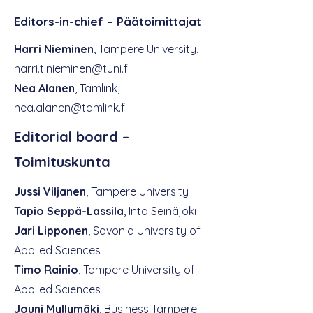
Editors-in-chief – Päätoimittajat
Harri Nieminen
, Tampere University,
harri.t.nieminen@tuni.fi
Nea Alanen
, Tamlink,
nea.alanen@tamlink.fi
Editorial board –
Toimituskunta
Jussi Viljanen
, Tampere University
Tapio Seppä-Lassila
, Into Seinäjoki
Jari Lipponen
, Savonia University of
Applied Sciences
Timo Rainio
, Tampere University of
Applied Sciences
Jouni Myllymäki
, Business Tampere