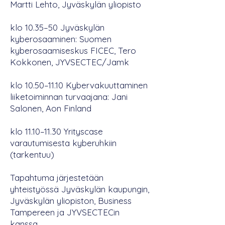
Martti Lehto, Jyväskylän yliopisto
klo 10.35–50 Jyväskylän
kyberosaaminen: Suomen
kyberosaamiseskus FICEC, Tero
Kokkonen, JYVSECTEC/Jamk
klo 10.50–11.10 Kybervakuuttaminen
liiketoiminnan turvaajana: Jani
Salonen, Aon Finland
klo 11.10–11.30 Yrityscase
varautumisesta kyberuhkiin
(tarkentuu)
Tapahtuma järjestetään
yhteistyössä Jyväskylän kaupungin,
Jyväskylän yliopiston, Business
Tampereen ja JYVSECTECin
kanssa.