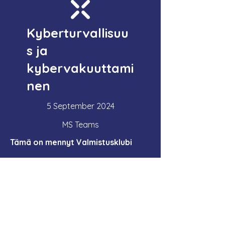
Kyberturvallisuu
s ja
kybervakuuttami
nen
5 September 2024
MS Teams
Tämä on mennyt Valmistusklubi