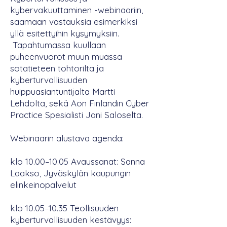
kybervakuuttaminen -webinaariin,
saamaan vastauksia esimerkiksi
yllä esitettyihin kysymyksiin.
Tapahtumassa kuullaan
puheenvuorot muun muassa
sotatieteen tohtorilta ja
kyberturvallisuuden
huippuasiantuntijalta Martti
Lehdolta, sekä Aon Finlandin Cyber
Practice Spesialisti Jani Saloselta.
Webinaarin alustava agenda:
klo 10.00–10.05 Avaussanat: Sanna
Laakso, Jyväskylän kaupungin
elinkeinopalvelut
klo 10.05–10.35 Teollisuuden
kyberturvallisuuden kestävyys: