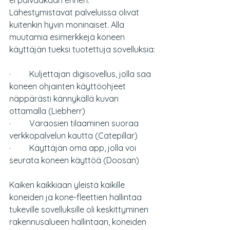
ei päivääkään ennen. 
Lähestymistavat palveluissa olivat 
kuitenkin hyvin moninaiset. Alla 
muutamia esimerkkejä koneen 
käyttäjän tueksi tuotettuja sovelluksia:
·         Kuljettajan digisovellus, jolla saa 
koneen ohjainten käyttöohjeet 
näppärästi kännykällä kuvan 
ottamalla (Liebherr)
·         Varaosien tilaaminen suoraa 
verkkopalvelun kautta (Catepillar)
·         Käyttäjän oma app, jolla voi 
seurata koneen käyttöä (Doosan)
Kaiken kaikkiaan yleistä kaikille 
koneiden ja kone-fleettien hallintaa 
tukeville sovelluksille oli keskittyminen 
rakennusalueen hallintaan, koneiden 