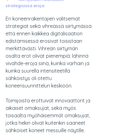
strategioissa eroja
Eri koneenrakentajien valitsemat 
strategiat sekä vihreässä siirtymässä 
että ennen kaikkea digitalisaation 
edistämisessä erosivat toisistaan 
merkittävästi. Vihreän siirtymän 
osalta erot olivat pienempiä: lähinnä 
vivahde-eroja siinä, kuinka varhain ja 
kuinka suurella intensiteetillä 
sähköistys oli otettu 
koneensuunnittelun keskiöön.
Toimijoista erottuivat innovaattorit ja 
aikaiset omaksujat, sekä myös 
toisaalta myöhäisemmät omaksujat, 
jotka hekin olivat kuitenkin saaneet 
sähköiset koneet messuille näytille.