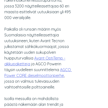
rakennuskonemessutapahtuma, 
jossa 3200 näytteilleasettajaa 60 eri 
maasta esittelivät uutuuksiaan yli 495 
000 vierailijalle.
Paikalla oli runsain määrin myös 
Suomalaisia näytteilleasettajia 
uutuuksineen, kuten Avant Tecnon 
julkistamat sähkökuormaajat, joissa 
käytetään uuden sukupolven 
huipputurvallisia
Avant OptiTemp -
akkupaketteja
 ja AGCO Powerin 
täysin uudelleen suunnittelema 
AGCO 
Power CORE dieselmoottoriperhe
, 
jossa on valmius tulevaisuuden 
vaihtoehtoisille polttoaineille.
Isoilla messuilla on mahdollista 
päästä näkemään alan trendit ja 