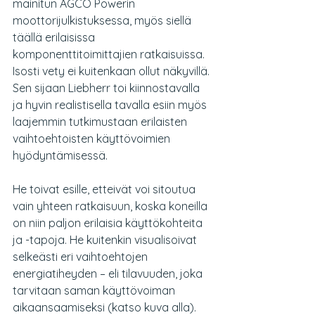
mainitun AGCO Powerin 
moottorijulkistuksessa, myös siellä 
täällä erilaisissa 
komponenttitoimittajien ratkaisuissa. 
Isosti vety ei kuitenkaan ollut näkyvillä. 
Sen sijaan Liebherr toi kiinnostavalla 
ja hyvin realistisella tavalla esiin myös 
laajemmin tutkimustaan erilaisten 
vaihtoehtoisten käyttövoimien 
hyödyntämisessä.
He toivat esille, etteivät voi sitoutua 
vain yhteen ratkaisuun, koska koneilla 
on niin paljon erilaisia käyttökohteita 
ja -tapoja. He kuitenkin visualisoivat 
selkeästi eri vaihtoehtojen 
energiatiheyden – eli tilavuuden, joka 
tarvitaan saman käyttövoiman 
aikaansaamiseksi (katso kuva alla). 