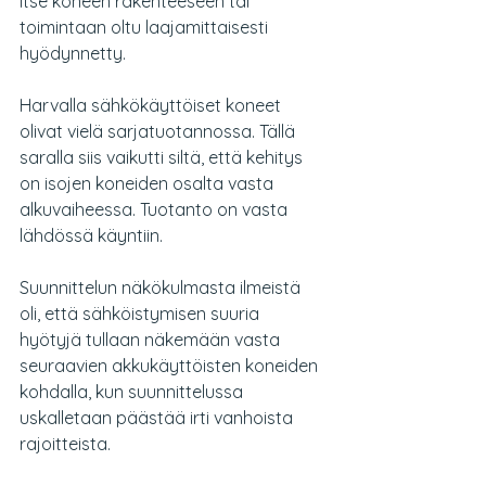
itse koneen rakenteeseen tai 
toimintaan oltu laajamittaisesti 
hyödynnetty.
Harvalla sähkökäyttöiset koneet 
olivat vielä sarjatuotannossa. Tällä 
saralla siis vaikutti siltä, että kehitys 
on isojen koneiden osalta vasta 
alkuvaiheessa. Tuotanto on vasta 
lähdössä käyntiin. 
Suunnittelun näkökulmasta ilmeistä 
oli, että sähköistymisen suuria 
hyötyjä tullaan näkemään vasta 
seuraavien akkukäyttöisten koneiden 
kohdalla, kun suunnittelussa 
uskalletaan päästää irti vanhoista 
rajoitteista.