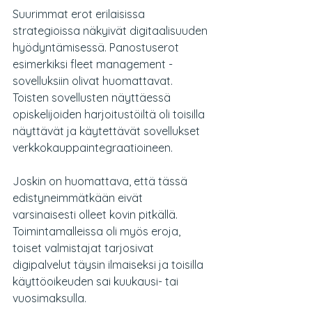
Suurimmat erot erilaisissa 
strategioissa näkyivät digitaalisuuden 
hyödyntämisessä. Panostuserot 
esimerkiksi fleet management -
sovelluksiin olivat huomattavat. 
Toisten sovellusten näyttäessä 
opiskelijoiden harjoitustöiltä oli toisilla 
näyttävät ja käytettävät sovellukset 
verkkokauppaintegraatioineen.
Joskin on huomattava, että tässä 
edistyneimmätkään eivät 
varsinaisesti olleet kovin pitkällä. 
Toimintamalleissa oli myös eroja, 
toiset valmistajat tarjosivat 
digipalvelut täysin ilmaiseksi ja toisilla 
käyttöoikeuden sai kuukausi- tai 
vuosimaksulla.