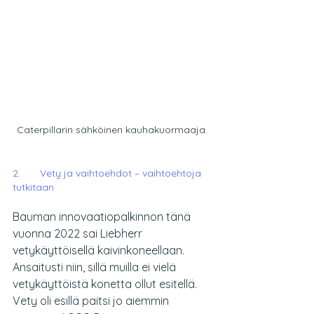
Caterpillarin sähköinen kauhakuormaaja.
2.       Vety ja vaihtoehdot – vaihtoehtoja 
tutkitaan
Bauman innovaatiopalkinnon tänä 
vuonna 2022 sai Liebherr 
vetykäyttöisellä kaivinkoneellaan. 
Ansaitusti niin, sillä muilla ei vielä 
vetykäyttöistä konetta ollut esitellä. 
Vety oli esillä paitsi jo aiemmin 