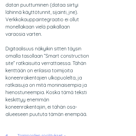
datan puuttuminen (dataa siirtyi 
lähinnä käyttötunnit, sijainti, jne). 
Verkkokauppaintegraatio ei ollut 
monellakaan vielä paikallaan 
varaosia varten.
Digitaalisuus näkyikin sitten täysin 
omalla tasollaan ”Smart construction 
site” ratkaisuita verrattaessa. Tähän 
kenttään on erilaisia toimijoita 
koneenrakentajien ulkopuolelta, ja 
ratkaisuja on mitä moninaisempia ja 
hienostuneempia. Koska tämä teksti 
keskittyy enemmän 
koneenrakentajiin, ei tähän osa-
alueeseen puututa tämän enempää.
4.       Toimijoiden roolitukset – 