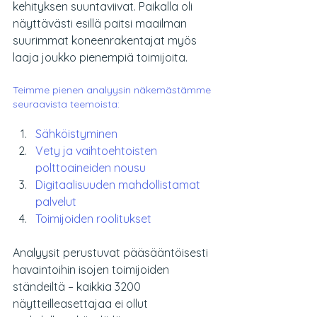
kehityksen suuntaviivat. Paikalla oli 
näyttävästi esillä paitsi maailman 
suurimmat koneenrakentajat myös 
laaja joukko pienempiä toimijoita.
Teimme pienen analyysin näkemästämme 
seuraavista teemoista:
Sähköistyminen
Vety ja vaihtoehtoisten 
polttoaineiden nousu
Digitaalisuuden mahdollistamat 
palvelut
Toimijoiden roolitukset
Analyysit perustuvat pääsääntöisesti 
havaintoihin isojen toimijoiden 
ständeiltä – kaikkia 3200 
näytteilleasettajaa ei ollut 