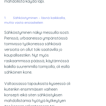
mahdollista käydä läpi. 
1.       Sähköistyminen – läsnä kaikkialla, 
mutta vasta ensiaskelein
Sähköistyminen näkyi messuilla isosti. 
Pienissä, urbaaneissa ympäristöissä 
toimivissa työkoneissa sähköisiä 
versioita on ollut toki saatavilla jo 
kaupallisestikin. Nyt myös 
raskaammissa päässä, käytännössä 
kaikilla suuremmilla toimijoilla, oli esillä 
sähköinen kone. 
Valtaosassa tapauksista kyseessä oli 
kuitenkin ensimmäisen vaiheen 
konsepti eikä siten sähköistyksen 
mahdollistamia hyötyjä kytkeytyen 