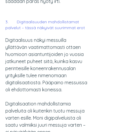
saadaan paras hyöty irti. 
3.       Digitaalisuuden mahdollistamat 
palvelut – tässä näkyivät suurimmat erot
Digitaalisuus näkyi messuilla 
yllättävän vaatimattomasti ottaen 
huomioon asiantuntijoiden jo vuosia 
jatkuneet puheet siitä, kuinka kasvu 
perinteisille koneenrakennusalan 
yrityksille tulee nimenomaan 
digitalisaatiosta. Pääpaino messuissa 
oli ehdottomasti koneissa.
Digitalisaation mahdollistamia 
palveluita oli kuitenkin tuotu messuja 
varten esille. Moni digipalveluista oli 
saatu valmiiksi juuri messuja varten – 