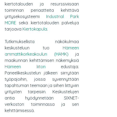
kiertotalouden ja resurssiviisaan 
toiminnan periaatteita kehittävä 
yritysekosysteemi 
Industrial Park 
MORE
 sekä kiertotalouden palveluja 
tarjoava 
Kiertokapula
.
Tutkimuksellista näkökulmaa 
keskusteluun tuo
Hämeen 
ammattikorkeakoulun (HAMK)
 ja 
maakunnan kehittämisen näkemyksiä 
Hämeen liiton
 edustaja. 
Paneelikeskustelun jälkeen siirrytään 
työpajoihin, joissa syvennyttään 
tapahtuman teemaan ja siihen liittyviin 
yritysten tarpeisiin. Keskustelujen 
antia hyödynnetään SIXNET-
verkoston toiminnassa ja sen 
kehittämisessä.