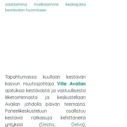
saattamina matkaamme keskiajalta 
kestävään huomiseen.
Tapahtumassa kuullaan kestävän 
kasvun muutosjohtaja 
Ville Availan
ajatuksia kestävästä ja vastuullisesta 
liiketoiminnasta ja keskustellaan 
Availan johdolla päivän teemasta. 
Paneelikeskusteluun osallistuu 
kestäviä ratkaisuja kehittäneitä 
yrityksiä (
Destia
, 
Delva
), 