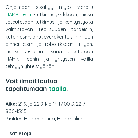
Ohjelmaan sisältyy myös vierailu 
HAMK Tech
 -tutkimusyksikköön, missä 
toteutetaan tutkimus- ja kehitystyötä 
valmistavan teollisuuden tarpeisiin, 
kuten esim. ohutlevyrakenteisiin, niiden 
pinnoitteisiin ja robotiikkaan liittyen.  
Lisäksi vierailun aikana tutustutaan 
HAMK Techin ja yritysten välillä 
tehtyyn yhteistyöhön
Voit ilmoittautua 
tapahtumaan
täällä
.
Aika:
 21.9. ja 22.9. klo 14-17:00 & 22.9. 
8:30-15:15
Paikka:
 Hämeen linna, Hämeenlinna
Lisätietoja: