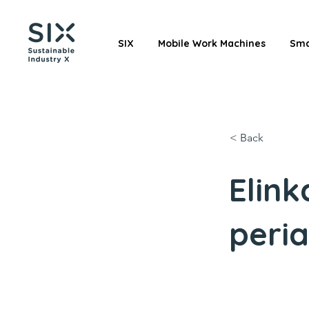
SIX
Mobile Work Machines
Sma
< Back
Elink
peria