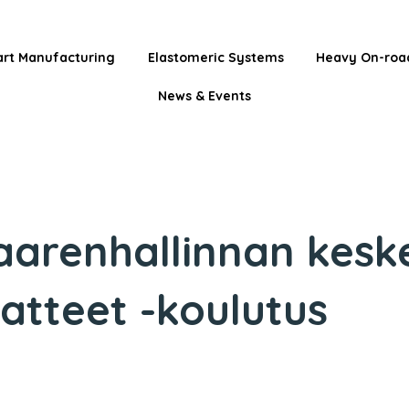
rt Manufacturing
Elastomeric Systems
Heavy On-roa
News & Events
aarenhallinnan kesk
atteet -koulutus