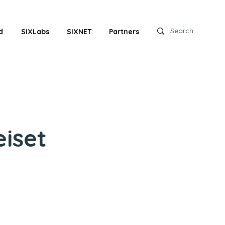
d
SIXLabs
SIXNET
Partners
eiset