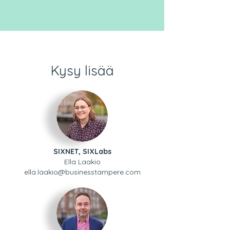
Kysy lisää
SIXNET, SIXLabs
Ella Laakio
ella.laakio@businesstampere.com