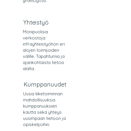
yhteistyötä.
Yhteistyö
Monipuolisia
verkostoja
infrayhteistyöhön eri
alojen toimijoiden
välille. Tapahtumia ja
ajankohtaista tietoa
alalta.
Kumppanuudet
Uusia liiketoiminnan
mahdollisuuksia
kumppanuuksien
kautta sekä yhteys
uusimpaan tietoon ja
opiskelijoihin.