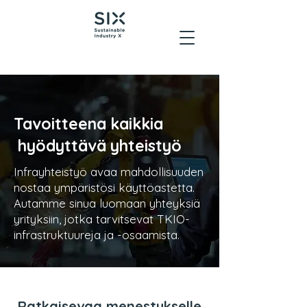
Tavoitteena kaikkia
hyödyttävä yhteistyö
Infrayhteistyö avaa mahdollisuuden
nostaa ympäristösi käyttöastetta.
Autamme sinua luomaan yhteyksiä
yrityksiin, jotka tarvitsevat TKIO-
infrastruktuureja ja -osaamista.
Ratkaisevaa menestykselle