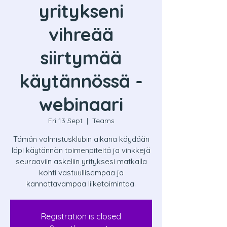
yritykseni
vihreää
siirtymää
käytännössä -
webinaari
Fri 13 Sept
  |  
Teams
Tämän valmistusklubin aikana käydään
läpi käytännön toimenpiteitä ja vinkkejä
seuraaviin askeliin yrityksesi matkalla
kohti vastuullisempaa ja
kannattavampaa liiketoimintaa.
Registration is closed