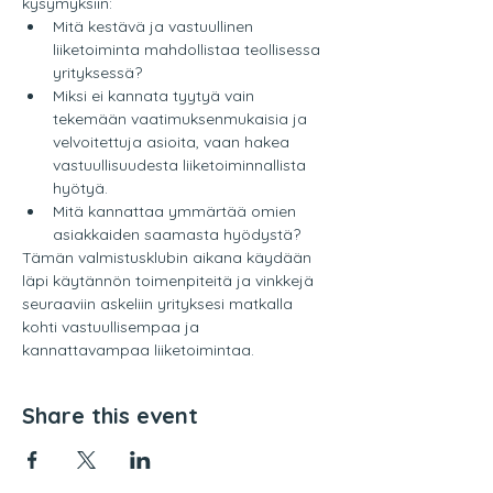
kysymyksiin:
Mitä kestävä ja vastuullinen 
liiketoiminta mahdollistaa teollisessa 
yrityksessä?
Miksi ei kannata tyytyä vain 
tekemään vaatimuksenmukaisia ja 
velvoitettuja asioita, vaan hakea 
vastuullisuudesta liiketoiminnallista 
hyötyä.
Mitä kannattaa ymmärtää omien 
asiakkaiden saamasta hyödystä?
Tämän valmistusklubin aikana käydään 
läpi käytännön toimenpiteitä ja vinkkejä 
seuraaviin askeliin yrityksesi matkalla 
kohti vastuullisempaa ja 
kannattavampaa liiketoimintaa.
Share this event