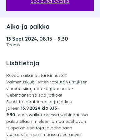
See other events
Aika ja paikka
13 Sept 2024, 08:15 – 9:30
Teams
Lisätietoja
Kevään aikana startannut SIX 
Valmistusklubi: Miten toteutan yritykseni 
vihreää siirtymää käytännössä -
webinaarisarja saa jatkoa!
Suosittu tapahtumasarja jatkuu 
jälleen 
13.9.2024 klo 8.15–
9.30.
 Vuorovaikutteisessa webinaarissa 
palautellaan mieleen lomaa edeltävän 
työpajan sisältöjä ja pohditaan 
vastauksia muun muassa seuraaviin 