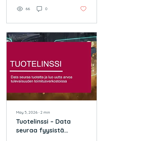
tarjosi hyvän pohjan
keskustelulle ja uusille
66
0
yhteistyöavauksille.
May 5, 2026
∙
2
min
Tuotelinssi – Data
seuraa fyysistä
tuotetta tulevaisuuden