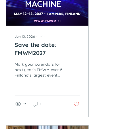
Jun 10, 2026
∙
1
min
Save the date:
FMWM2027
Mark your calendars for
next year’s FMWM event!
Finland’s largest event
focused on the future of
the mobile work machine
sector will be held for the
fifth time next year.
15
0