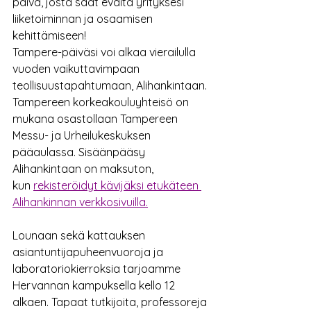
päivä, josta saat eväitä yrityksesi 
liiketoiminnan ja osaamisen 
kehittämiseen!
Tampere-päiväsi voi alkaa vierailulla 
vuoden vaikuttavimpaan 
teollisuustapahtumaan, Alihankintaan. 
Tampereen korkeakouluyhteisö on 
mukana osastollaan Tampereen 
Messu- ja Urheilukeskuksen 
pääaulassa. Sisäänpääsy 
Alihankintaan on maksuton, 
kun 
rekisteröidyt kävijäksi etukäteen 
Alihankinnan verkkosivuilla.
Lounaan sekä kattauksen 
asiantuntijapuheenvuoroja ja 
laboratoriokierroksia tarjoamme 
Hervannan kampuksella kello 12 
alkaen. Tapaat tutkijoita, professoreja 