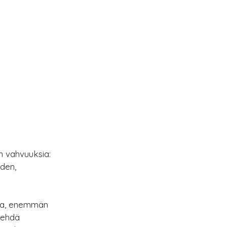
n vahvuuksia: 
den, 
tia, enemmän 
tehdä 