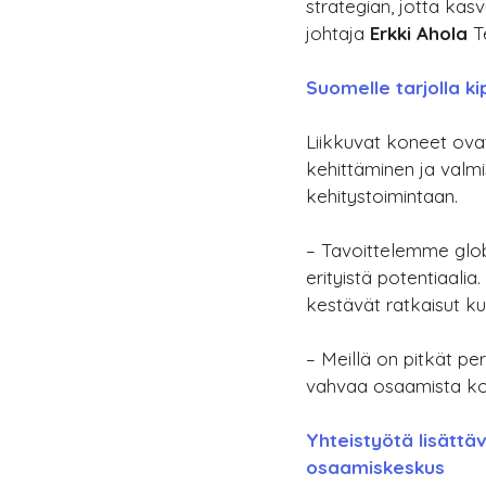
strategian, jotta kasv
johtaja 
Erkki Ahola
 T
Suomelle tarjolla k
Liikkuvat koneet ovat
kehittäminen ja valmi
kehitystoimintaan.
– Tavoittelemme glob
erityistä potentiaalia
kestävät ratkaisut ku
– Meillä on pitkät pe
vahvaa osaamista kon
Yhteistyötä lisätt
osaamiskeskus