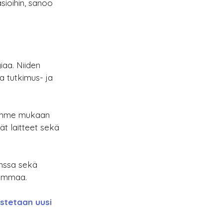
asioihin, sanoo 
iaa. Niiden 
a tutkimus- ja 
semme mukaan 
ät laitteet sekä 
anssa sekä 
summaa.
stetaan uusi 