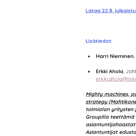
Lataa 22.8. julkaist
Lisätiedot:
Harri Nieminen
,
Erkki Ahola
, Joh
erkki.ahola@tekno
Mighty machines, po
strategy (Mahtikon
toimialan yritysten
Groupilla teettämä 
asiantuntijahaastat
Asiantuntijat edusta