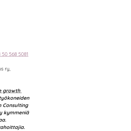
 50 568 5081
s ry, 
e growth 
 työkoneiden 
n Consulting 
hty kymmeniä 
aa. 
ahoittajia. 