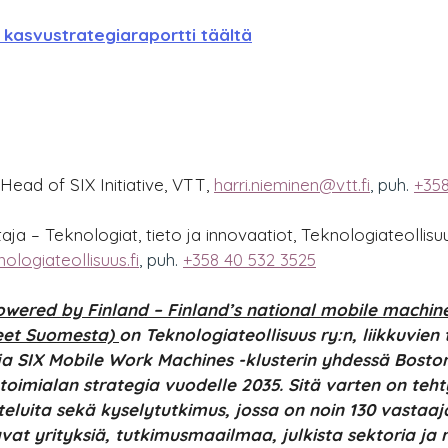
u kasvustrategiaraportti täältä
 Head of SIX Initiative, VTT,
harri.nieminen@vtt.fi
, puh. 
+358
taja – Teknologiat, tieto ja innovaatiot, Teknologiateollisuu
logiateollisuus.fi
, puh. 
+358 40 532 3525
wered by Finland – Finland’s national mobile machin
eet Suomesta) 
on Teknologiateollisuus ry:n, liikkuvien
 ja SIX Mobile Work Machines -klusterin yhdessä Bosto
toimialan strategia vuodelle 2035. Sitä varten on te
teluita sekä kyselytutkimus, jossa on noin 130 vastaaj
vat yrityksiä, tutkimusmaailmaa, julkista sektoria ja r