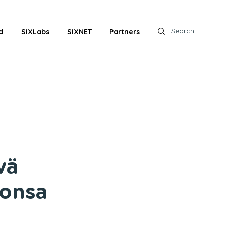
d
SIXLabs
SIXNET
Partners
vä
tonsa