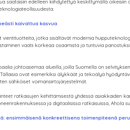
ua saataisiin edelleen kiihdytettyä keskittymällä oikeisiin 
eknologiateollisuudesta.
ipeästi kaivattua kasvua
 vientituotteita, jotka sisältävät modernia huipputeknolog
staminen vaatii korkeaa osaamista ja tuntuvia panostuksi
aalia johtoasemaa alueilla, joilla Suomella on selvityk
. Tällaisia ovat esimerkiksi älykkäät ja tekoälyä hyödyntäv
ten sähköiset voimansiirtojärjestelmät.
rinteet ratkaisujen kehittämisestä yhdessä asiakkaiden k
eenrakennuksessa ja digitaalisissa ratkaisuissa, Ahola 
ävä: ensimmäisenä konkreettisena toimenpiteenä peru