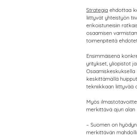
Strategia
 ehdottaa k
liittyvät yhteistyön 
erikoistuneisiin ratk
osaamisen varmistamis
toimenpiteitä ehdotet
Ensimmäisenä konkree
yritykset, yliopistot
Osaamiskeskuksella h
keskittämällä huippu
tekniikkaan liittyvää
Myös ilmastotavoittei
merkittävä ajuri ala
– Suomen on hyödynne
merkittävän mahdolli