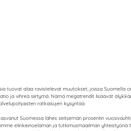
ia tuovat alaa ravistelevat muutokset, joissa Suomella o
aatio ja vihreä siirtymä. Nämä megatrendit lisäävät älykkäi
lvelupohjaisten ratkaisujen kysyntää.
 kasvanut Suomessa lähes seitsemän prosentin vuosivauh
lusimme elinkeinoelämän ja tutkimusmaailman yhteistyönä 