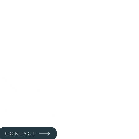
link Forum –
ntuntijafoorumi
linnusympäristön
täjille
CONTACT