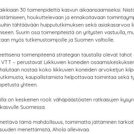
aikkiaan 30 toimenpidettä kasvun aikaansaamiseksi. Niis
tiivistämiseen, houkuttelevaan ja ennakoitavaan toimintaym
aisuihin tähtäävään huippututkimuksen sekä asiakasarvoa l
een. Suurin osa toimenpiteistä on yritysten vastuulla, mu
aan myös tutkimustoimijoille ja Suomen valtiolle.
ttisena toimenpiteenä strategian taustalla olevat tahot 
 ja VTT – perustavat Liikkuvien koneiden osaamiskeskuksen
alutaan nostaa koko liikkuvien koneiden arvoketjun kilp
tutkimusta, kaupallistamista helpottavaa toimintaa sekä 
 opetusta yhteen.
lla on keskeinen rooli: vähäpäästöisten ratkaisujen kysyn
n kasvulle Suomessa.
ttävä tämä mahdollisuus, toimimatta jättäminen tarkoitt
suuden menettämistä, Ahola alleviivaa.