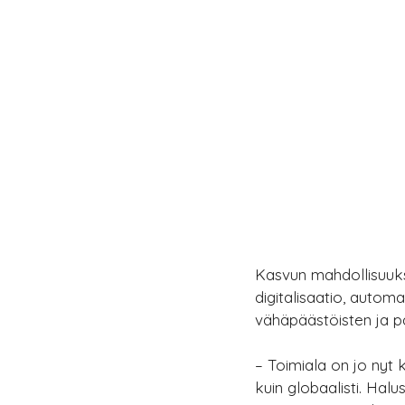
Kasvun mahdollisuuks
digitalisaatio, autom
vähäpäästöisten ja pa
– Toimiala on jo nyt
kuin globaalisti. Ha