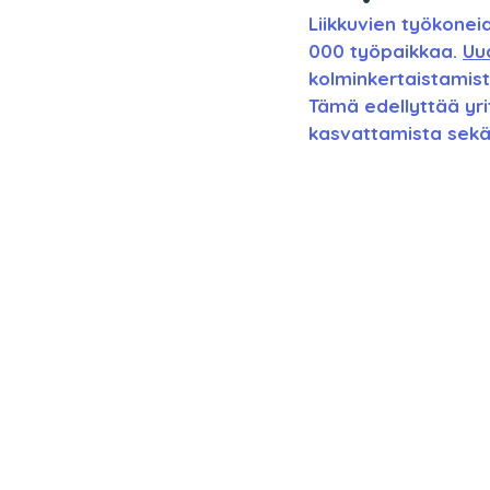
Liikkuvien työkonei
000 työpaikkaa. 
Uu
kolminkertaistamis
Tämä edellyttää yri
kasvattamista sekä 