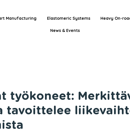
rt Manufacturing
Elastomeric Systems
Heavy On-roa
News & Events
at työkoneet: Merkittä
a tavoittelee liikevaih
ista