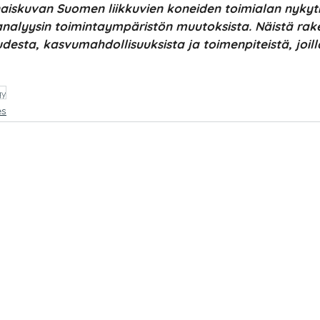
aiskuvan Suomen liikkuvien koneiden toimialan nykytil
nalyysin toimintaympäristön muutoksista. Näistä rake
desta, kasvumahdollisuuksista ja toimenpiteistä, joilla
gy
es