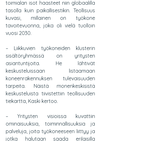
toimialan isot haasteet niin globaalilla 
tasolla kuin paikallisestikin. Teollisuus 
kuvasi, millainen on työkone 
tavoitevuonna, joka oli vielä tuolloin 
vuosi 2030.
– Liikkuvien työkoneiden klusterin 
sisältöryhmässä on yritysten 
asiantuntijoita. He lähtivät 
keskusteluissaan listaamaan 
koneenrakennuksen tulevaisuuden 
tarpeita. Näistä monenkeskisistä 
keskusteluista tiivistettiin teollisuuden 
tiekartta, Kaski kertoo.
– Yritysten visioissa kuvattiin 
ominaisuuksia, toiminnallisuuksia ja 
palveluja, joita työkoneeseen liittyy ja 
jotka halutaan saada erilaisilla 