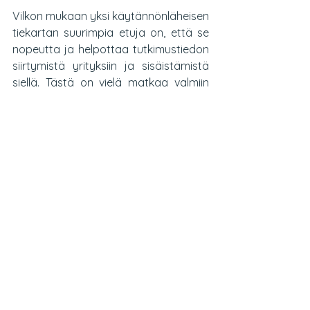
Vilkon mukaan yksi käytännönläheisen 
tiekartan suurimpia etuja on, että se 
nopeutta ja helpottaa tutkimustiedon 
siirtymistä yrityksiin ja sisäistämistä 
siellä. Tästä on vielä matkaa valmiin 
tuotteen uusiin ominaisuuksiin, mutta 
ainakin tiekartta mahdollistaa 
sujuvamman liikkeellepääsyn.
– Tutkijalle tiekartta on kanava oman 
tutkimuksen markkinoimiseen 
yrityksille. Kun omat otsikot ja nimi 
näkyvät tiekartassa, yritysten on 
helpompi ottaa yhteyttä ja ryhtyä 
esimerkiksi valmistelemaan uutta 
tutkimushanketta, Vilkko kertoo.
Niemisen mukaan liikkuvien 