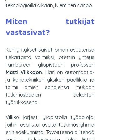
teknologioilla aikaan, Nieminen sanoo.
Miten tutkijat 
vastasivat?
Kun yritykset saivat oman osuutensa 
tiekartasta valmiiksi, otettiin yhteys 
Tampereen yliopistoon, professori 
Matti Vilkkoon
. Hän on automaatio- 
ja konetekniikan yksikön päällikkö ja 
toimii omien sanojensa mukaan 
tutkimuspuolen tiekartan 
työrukkasena.
Vilkko järjesti yliopistolla työpajoja, 
joihin osallistui useita tutkimusryhmiä 
eri tiedekunnista. Tavoitteena oli tehdä 
kuvaus tutkimuksesta, joka liittyy 