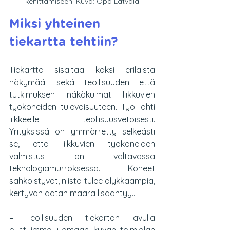
kehittämiseen. Kuva: Opa Latvala
Miksi yhteinen 
tiekartta tehtiin?
Tiekartta sisältää kaksi erilaista 
näkymää: sekä teollisuuden että 
tutkimuksen näkökulmat liikkuvien 
työkoneiden tulevaisuuteen. Työ lähti 
liikkeelle teollisuusvetoisesti. 
Yrityksissä on ymmärretty selkeästi 
se, että liikkuvien työkoneiden 
valmistus on valtavassa 
teknologiamurroksessa. Koneet 
sähköistyvät, niistä tulee älykkäämpiä, 
kertyvän datan määrä lisääntyy…
– Teollisuuden tiekartan avulla 