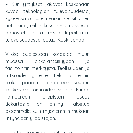
– Kun yritykset jakavat keskenään 
kuvaa teknologian tulevaisuudesta, 
kyseessä on usein varsin sensitiivinen 
tieto siitä, mihin kussakin yrityksessä 
panostetaan ja mistä kilpailukyky 
tulevaisuudessa löytyy, Kaski sanoo.
Vilkko puolestaan korostaa muun 
muassa pitkäjänteisyyden ja 
fasilitoinnin merkitystä. Teollisuuden ja 
tutkijoiden yhteinen tiekartta tehtiin 
aluksi pääosin Tampereen seudun 
keskeisten toimijoiden voimin. Niinpä 
Tampereen yliopiston osuus 
tiekartasta on ehtinyt jalostua 
pidemmälle kuin myöhemmin mukaan 
liittyneiden yliopistojen.
– Tätä prosessia täytyy pyörittää 