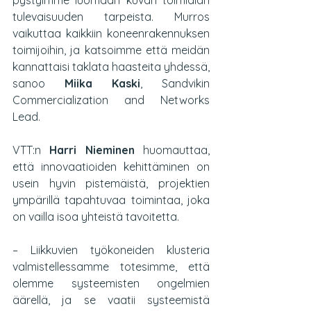
pystyimme luomaan kuvan toimialan 
tulevaisuuden tarpeista. Murros 
vaikuttaa kaikkiin koneenrakennuksen 
toimijoihin, ja katsoimme että meidän 
kannattaisi taklata haasteita yhdessä, 
sanoo 
Miika Kaski
, Sandvikin 
Commercialization and Networks 
Lead.
VTT:n 
Harri Nieminen
 huomauttaa, 
että innovaatioiden kehittäminen on 
usein hyvin pistemäistä, projektien 
ympärillä tapahtuvaa toimintaa, joka 
on vailla isoa yhteistä tavoitetta.
– Liikkuvien työkoneiden klusteria 
valmistellessamme totesimme, että 
olemme systeemisten ongelmien 
äärellä, ja se vaatii systeemistä 