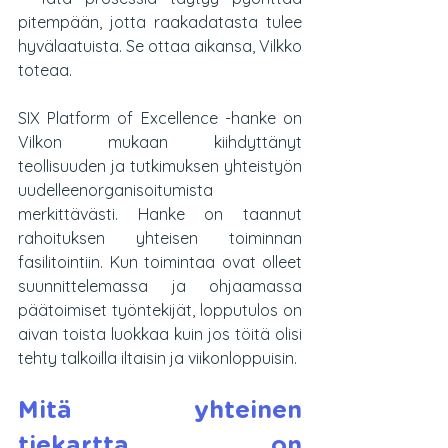
pitempään, jotta raakadatasta tulee 
hyvälaatuista. Se ottaa aikansa, Vilkko 
toteaa.
SIX Platform of Excellence -hanke on 
Vilkon mukaan kiihdyttänyt 
teollisuuden ja tutkimuksen yhteistyön 
uudelleenorganisoitumista 
merkittävästi. Hanke on taannut 
rahoituksen yhteisen toiminnan 
fasilitointiin. Kun toimintaa ovat olleet 
suunnittelemassa ja ohjaamassa 
päätoimiset työntekijät, lopputulos on 
aivan toista luokkaa kuin jos töitä olisi 
tehty talkoilla iltaisin ja viikonloppuisin.
Mitä yhteinen 
tiekartta on 