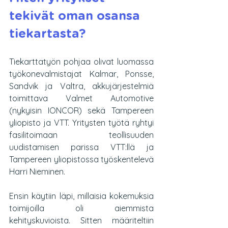
tekivät oman osansa 
tiekartasta?
Tiekarttatyön pohjaa olivat luomassa 
työkonevalmistajat Kalmar, Ponsse, 
Sandvik ja Valtra, akkujärjestelmiä 
toimittava Valmet Automotive 
(nykyisin IONCOR) sekä Tampereen 
yliopisto ja VTT. Yritysten työtä ryhtyi 
fasilitoimaan teollisuuden 
uudistamisen parissa VTT:llä ja 
Tampereen yliopistossa työskentelevä 
Harri Nieminen.
Ensin käytiin läpi, millaisia kokemuksia 
toimijoilla oli aiemmista 
kehityskuvioista. Sitten määriteltiin 