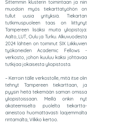
Sittemmin klusterin toimintaan ja niin 
muodoin myös tiekarttatyöhön on 
tullut uusia yrityksiä. Tiekartan 
tutkimuspuoleen taas on liittynyt 
Tampereen lisäksi muita yliopistoja: 
Aalto, LUT, Oulu ja Turku. Alkuvuodesta 
2024 lähtien on toiminut SIX Liikkuvien 
työkoneiden Academic Fellows -
verkosto, johon kuuluu kaksi johtavaa 
tutkijaa jokaisesta yliopistosta.
– Kerroin tälle verkostolle, mitä itse olin 
tehnyt Tampereen tiekarttaan, ja 
pyysin heitä tekemään saman omissa 
yliopistoissaan. Meillä onkin nyt 
akateemiselta puolelta tiekartta-
aineistoa huomattavasti laajemmalta 
rintamalta, Vilkko kertoo.