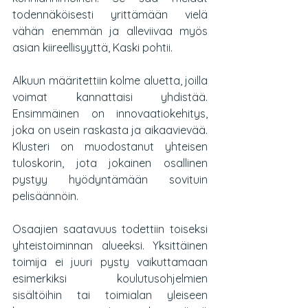
todennäköisesti yrittämään vielä 
vähän enemmän ja alleviivaa myös 
asian kiireellisyyttä, Kaski pohtii. 
Alkuun määritettiin kolme aluetta, joilla 
voimat kannattaisi yhdistää. 
Ensimmäinen on innovaatiokehitys, 
joka on usein raskasta ja aikaavievää. 
Klusteri on muodostanut yhteisen 
tuloskorin, jota jokainen osallinen 
pystyy hyödyntämään sovituin 
pelisäännöin.
Osaajien saatavuus todettiin toiseksi 
yhteistoiminnan alueeksi. Yksittäinen 
toimija ei juuri pysty vaikuttamaan 
esimerkiksi koulutusohjelmien 
sisältöihin tai toimialan yleiseen 