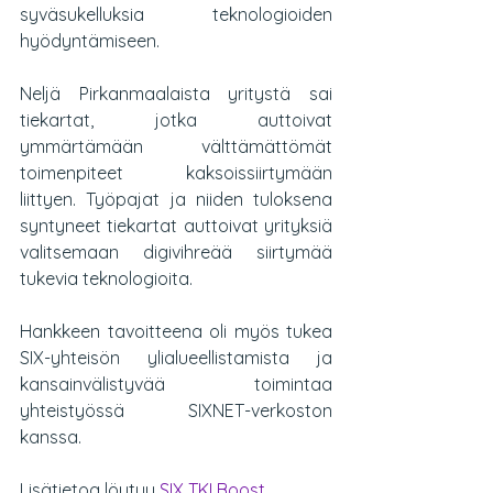
syväsukelluksia teknologioiden 
hyödyntämiseen.
Neljä Pirkanmaalaista yritystä sai 
tiekartat, jotka auttoivat 
ymmärtämään välttämättömät 
toimenpiteet kaksoissiirtymään 
liittyen. Työpajat ja niiden tuloksena 
syntyneet tiekartat auttoivat yrityksiä 
valitsemaan digivihreää siirtymää 
tukevia teknologioita.
Hankkeen tavoitteena oli myös tukea 
SIX-yhteisön ylialueellistamista ja 
kansainvälistyvää toimintaa 
yhteistyössä SIXNET-verkoston 
kanssa. 
Lisätietoa löytyy 
SIX TKI Boost