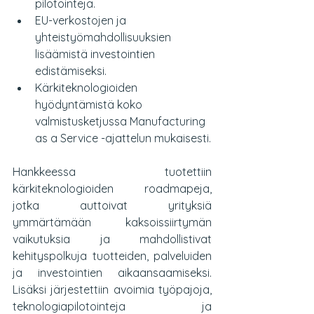
pilotointeja.
EU-verkostojen ja 
yhteistyömahdollisuuksien 
lisäämistä investointien 
edistämiseksi.
Kärkiteknologioiden 
hyödyntämistä koko 
valmistusketjussa Manufacturing 
as a Service -ajattelun mukaisesti.
Hankkeessa tuotettiin 
kärkiteknologioiden roadmapeja, 
jotka auttoivat yrityksiä 
ymmärtämään kaksoissiirtymän 
vaikutuksia ja mahdollistivat 
kehityspolkuja tuotteiden, palveluiden 
ja investointien aikaansaamiseksi. 
Lisäksi järjestettiin avoimia työpajoja, 
teknologiapilotointeja ja 