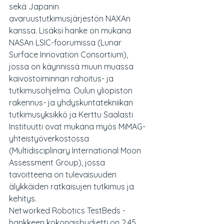
sekä Japanin 
avaruustutkimusjärjestön NAXAn 
kanssa. Lisäksi hanke on mukana 
NASAn LSIC-foorumissa (Lunar 
Surface Innovation Consortium), 
jossa on käynnissä muun muassa 
kaivostoiminnan rahoitus- ja 
tutkimusohjelma. Oulun yliopiston 
rakennus- ja yhdyskuntatekniikan 
tutkimusyksikkö ja Kerttu Saalasti 
Instituutti ovat mukana myös MiMAG-
yhteistyöverkostossa 
(Multidisciplinary International Moon 
Assessment Group), jossa 
tavoitteena on tulevaisuuden 
älykkäiden ratkaisujen tutkimus ja 
kehitys.
Networked Robotics TestBeds -
hankkeen kokonaisbudjetti on 2,45 