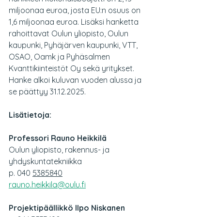
miljoonaa euroa, josta EU:n osuus on 
1,6 miljoonaa euroa. Lisäksi hanketta 
rahoittavat Oulun yliopisto, Oulun 
kaupunki, Pyhäjärven kaupunki, VTT, 
OSAO, Oamk ja Pyhäsalmen 
Kvanttikiinteistöt Oy sekä yritykset. 
Hanke alkoi kuluvan vuoden alussa ja 
se päättyy 31.12.2025.
Lisätietoja:
Professori Rauno Heikkilä
Oulun yliopisto, rakennus- ja 
yhdyskuntatekniikka
p. 040 
5385840
rauno.heikkila@oulu.fi
Projektipäällikkö Ilpo Niskanen