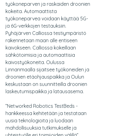
työkoneparven ja raskaiden droonien 
kokeita. Automaattista 
työkoneparvea voidaan käyttää 5G- 
ja 6G-verkkojen testauksiin. 
Pyhäjärven Calliossa testiympäristö 
rakennetaan maan alle entiseen 
kaivokseen. Calliossa kokeillaan 
sähkötoimisia ja automaattisia 
kaivostyökoneita. Oulussa 
Linnanmaalla sijaitsee työkoneiden ja 
droonien etäohjauspaikka ja Oulun 
keskustaan on suunnitteilla droonien 
laskeutumispaikka ja latausasema.
”Networked Robotics TestBeds -
hankkeessa kehitetään ja testataan 
uusia teknologioita ja luodaan 
mahdollisuuksia tutkimukselle ja 
yhteistyölle eri toimijoiden välillä”, 