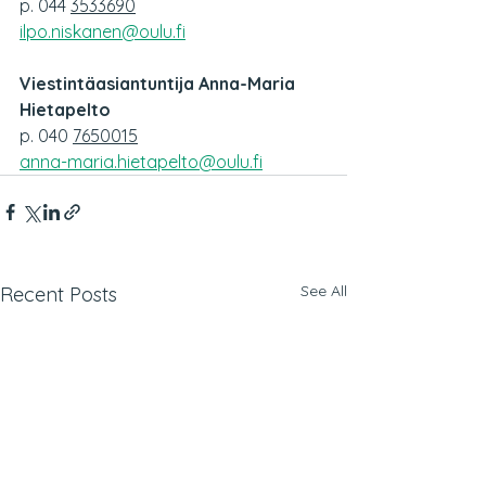
p. 044 
3533690
ilpo.niskanen@oulu.fi
Viestintäasiantuntija Anna-Maria 
Hietapelto
p. 040 
7650015
anna-maria.hietapelto@oulu.fi
See All
Recent Posts