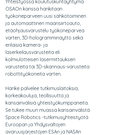
Yhteistyössä koulutuskuntayhtymä 
OSAOn kanssa hankitaan 
työkoneparveen uusi sähkötoiminen 
ja automaattinen maansiirtoauto, 
etäohjausvarustelu työkoneparvea 
varten, 3D-hologramminäyttö sekä 
erilaisia kamera- ja 
laserkeilausvarusteita eli 
kolmiulotteisen lasermittauksen 
varusteita tai 3D-skannaus-varusteita 
robottityökoneita varten.
Hanke palvelee tutkimuslaitoksia, 
korkeakouluja, teollisuutta ja 
kansainvälisiä yhteistyökumppaneita. 
Se tukee muun muassa kansainvälistä 
Space Robotics -tutkimusyhteistyötä 
Euroopan ja Yhdysvaltojen 
avaruusjärjestöjen ESAn ja NASAn 