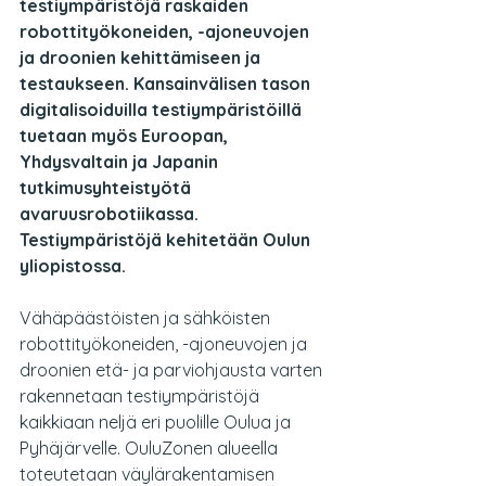
testiympäristöjä raskaiden 
robottityökoneiden, -ajoneuvojen 
ja droonien kehittämiseen ja 
testaukseen. Kansainvälisen tason 
digitalisoiduilla testiympäristöillä 
tuetaan myös Euroopan, 
Yhdysvaltain ja Japanin 
tutkimusyhteistyötä 
avaruusrobotiikassa. 
Testiympäristöjä kehitetään Oulun 
yliopistossa.
Vähäpäästöisten ja sähköisten 
robottityökoneiden, -ajoneuvojen ja 
droonien etä- ja parviohjausta varten 
rakennetaan testiympäristöjä 
kaikkiaan neljä eri puolille Oulua ja 
Pyhäjärvelle. OuluZonen alueella 
toteutetaan väylärakentamisen 