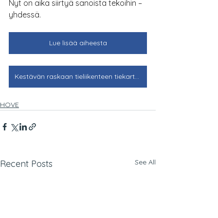
Nyt on aika siirtyä sanoista tekoihin – 
yhdessä.
Lue lisää aiheesta
Kestävän raskaan tieliikenteen tiekartta 2035
HOVE
See All
Recent Posts