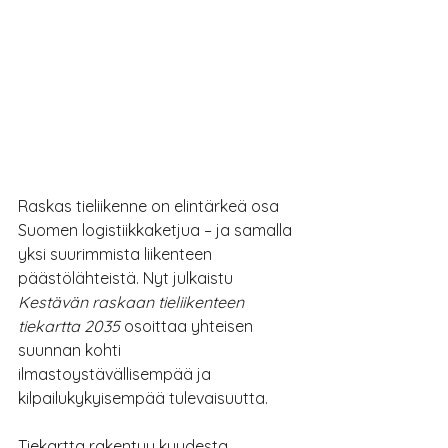
Raskas tieliikenne on elintärkeä osa 
Suomen logistiikkaketjua – ja samalla 
yksi suurimmista liikenteen 
päästölähteistä. Nyt julkaistu 
Kestävän raskaan tieliikenteen 
tiekartta 2035
 osoittaa yhteisen 
suunnan kohti 
ilmastoystävällisempää ja 
kilpailukykyisempää tulevaisuutta.
Tiekartta rakentuu kuudesta 