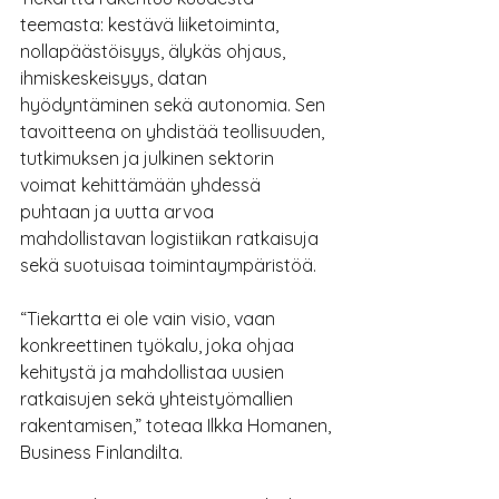
teemasta: kestävä liiketoiminta, 
nollapäästöisyys, älykäs ohjaus, 
ihmiskeskeisyys, datan 
hyödyntäminen sekä autonomia. Sen 
tavoitteena on yhdistää teollisuuden, 
tutkimuksen ja julkinen sektorin 
voimat kehittämään yhdessä 
puhtaan ja uutta arvoa 
mahdollistavan logistiikan ratkaisuja 
sekä suotuisaa toimintaympäristöä.
“Tiekartta ei ole vain visio, vaan 
konkreettinen työkalu, joka ohjaa 
kehitystä ja mahdollistaa uusien 
ratkaisujen sekä yhteistyömallien 
rakentamisen,” toteaa Ilkka Homanen, 
Business Finlandilta.