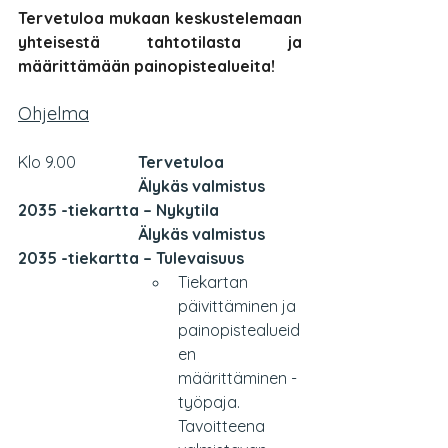
Tervetuloa mukaan keskustelemaan 
yhteisestä tahtotilasta ja 
määrittämään painopistealueita!
Ohjelma
Klo 9.00 		
Tervetuloa
			Älykäs valmistus 
2035 -tiekartta – Nykytila
			Älykäs valmistus 
2035 -tiekartta – Tulevaisuus
Tiekartan 
päivittäminen ja 
painopistealueid
en 
määrittäminen -
työpaja. 
Tavoitteena 