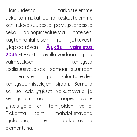
Tilaisuudessa tarkastelemme 
tiekartan nykytilaa ja keskustelemme 
sen tulevaisuudesta, päivitystarpeista 
sekä painopistealueista. Yhteisen, 
käytännönläheisen ja jatkuvasti 
ylläpidettävän 
Älykäs valmistus 
2035
-tiekartan avulla voidaan ohjata 
valmistuksen kehitystä 
teollisuusvetoisesti samaan suuntaan 
– erillisten ja siiloutuneiden 
kehitysponnistelujen sijaan. Samalla 
se luo edellytykset vaikuttavalle ja 
kehitystoimintaa nopeuttavalle 
yhteistyölle eri toimijoiden välillä. 
Tiekartta toimii mahdollistavana 
työkaluna, ei pakottavana 
elementtinä.