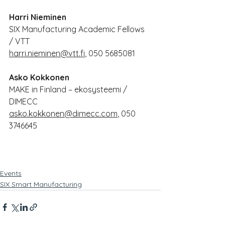
Harri Nieminen
SIX Manufacturing Academic Fellows 
/ VTT
harri.nieminen@vtt.fi
, 050 5685081
Asko Kokkonen
MAKE in Finland – ekosysteemi / 
DIMECC
asko.kokkonen@dimecc.com
, 050 
3746645
Events
SIX Smart Manufacturing